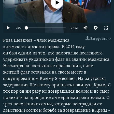
No media source currently available
ПРИСОЕДИНЯЙТЕСЬ!
ПОБЕДИТЕЛЕЙ НЕ СУДЯТ?
КРЫМ.НЕПОКОРЕННЫЙ
ELIFBE
Auto
0:00
27:22
УКРАИНСКАЯ ПРОБЛЕМА КРЫМА
240p
Все сайты RFE/RL
Загрузить
Риза Шевкиев – член Меджлиса
360p
крымскотатарского народа. В 2014 году
он был одним из тех, кто помогал до последнего
480p
Auto
240p
360p
480p
удерживать украинский флаг на здании Меджлиса.
720p
Несмотря на постоянные провокации, сине-
720p
1080p
1080p
желтый флаг оставался на своем месте в
оккупированном Крыму 8 месяцев. Из-за угрозы
задержания Шевкиеву пришлось покинуть Крым. С
тех пор он ни разу не возвращался домой и не смог
приехать на прощание с умершими родителями. О
трех поколениях семьи, которые пострадали от
действий России и борьбе за возвращение в Крым –