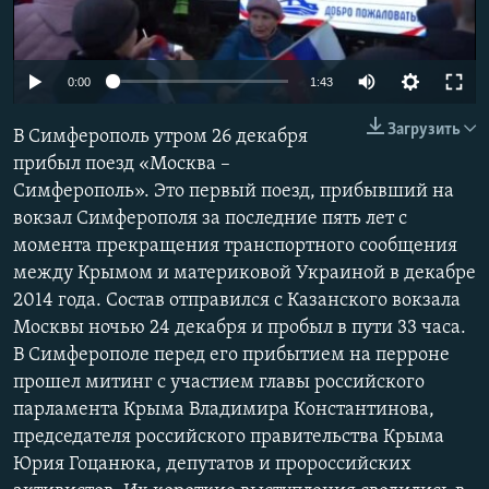
ПРИСОЕДИНЯЙТЕСЬ!
ПОБЕДИТЕЛЕЙ НЕ СУДЯТ?
КРЫМ.НЕПОКОРЕННЫЙ
0:00
1:43
ELIFBE
Загрузить
В Симферополь утром 26 декабря
УКРАИНСКАЯ ПРОБЛЕМА КРЫМА
прибыл поезд «Москва –
Все сайты RFE/RL
Симферополь». Это первый поезд, прибывший на
вокзал Симферополя за последние пять лет с
момента прекращения транспортного сообщения
между Крымом и материковой Украиной в декабре
2014 года. Состав отправился с Казанского вокзала
Москвы ночью 24 декабря и пробыл в пути 33 часа.
В Симферополе перед его прибытием на перроне
прошел митинг с участием главы российского
парламента Крыма Владимира Константинова,
председателя российского правительства Крыма
Юрия Гоцанюка, депутатов и пророссийских