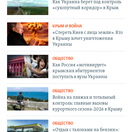
Как Украина берет под контроль
«сухопутный коридор» в Крым
КРЫМ И ВОЙНА
«Стереть Киев с лица земли». Кто
в Крыму хочет уничтожения
Украины
ОБЩЕСТВО
Как Россия «мотивирует»
крымских абитуриентов
поступать в вузы Украины
ОБЩЕСТВО
Война на пляжах и тотальный
контроль: главные вызовы
курортного сезона-2026 в Крыму
ОБЩЕСТВО
«Отдых с талонами на бензин»: