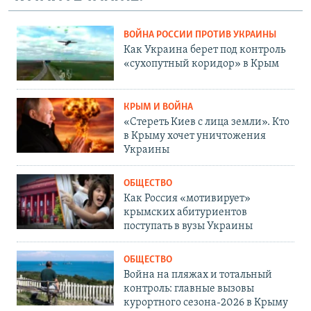
ВОЙНА РОССИИ ПРОТИВ УКРАИНЫ
Как Украина берет под контроль
«сухопутный коридор» в Крым
КРЫМ И ВОЙНА
«Стереть Киев с лица земли». Кто
в Крыму хочет уничтожения
Украины
ОБЩЕСТВО
Как Россия «мотивирует»
крымских абитуриентов
поступать в вузы Украины
ОБЩЕСТВО
Война на пляжах и тотальный
контроль: главные вызовы
курортного сезона-2026 в Крыму