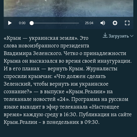
ПРИСОЕДИНЯЙТЕСЬ!
ПОБЕДИТЕЛЕЙ НЕ СУДЯТ?
КРЫМ.НЕПОКОРЕННЫЙ
0:00
25:04
ELIFBE
Загрузить
«Крым — украинская земля». Это
УКРАИНСКАЯ ПРОБЛЕМА КРЫМА
слова новоизбранного президента
Все сайты RFE/RL
Владимира Зеленского. Четко о принадлежности
Крыма он высказался во время своей инаугурации.
И в его планах — вернуть Крым. Журналисты
спросили крымчан: «Что должен сделать
Зеленский, чтобы вернуть им украинское
сознание?» — в выпуске «Крым.Реалии» на
телеканале новостей «24». Программа на русском
языке выходит в эфир телеканала «Настоящее
время» каждую среду в 16:30. Публикация на сайте
Крым.Реалии – в понедельник в 09:30.