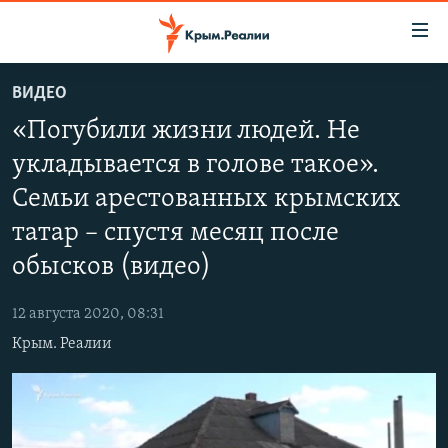
Доступность
ссылки
Вернуться
ВИДЕО
к
НОВОСТИ
«Погубили жизни людей. Не
основному
СПЕЦПРОЕКТЫ
содержанию
укладывается в голове такое».
ВОДА
Вернутся
ГРУЗ 200
Семьи арестованных крымских
к
ИСТОРИЯ
КАРТА ВОЕННЫХ ОБЪЕКТОВ КРЫМА
главной
татар – спустя месяц после
ЕЩЕ
11 ЛЕТ ОККУПАЦИИ КРЫМА. 11 ИСТОРИЙ СОПРОТИВЛЕНИЯ
навигации
обысков (видео)
Вернутся
РАДІО СВОБОДА
ИНТЕРАКТИВ
к
12 августа 2020, 08:31
КАК ОБОЙТИ БЛОКИРОВКУ
ИНФОГРАФИКА
поиску
Крым. Реалии
ТЕЛЕПРОЕКТ КРЫМ.РЕАЛИИ
Українською
СОВЕТЫ ПРАВОЗАЩИТНИКОВ
Qırımtatar
ПРОПАВШИЕ БЕЗ ВЕСТИ