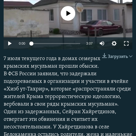
ПРИСОЕДИНЯЙТЕСЬ!
ПОБЕДИТЕЛЕЙ НЕ СУДЯТ?
No media source currently available
КРЫМ.НЕПОКОРЕННЫЙ
ELIFBE
УКРАИНСКАЯ ПРОБЛЕМА КРЫМА
Auto
0:00
3:07
Все сайты RFE/RL
240p
Загрузить
7 июля текущего года в домах семерых
360p
крымских мусульман прошли обыски.
В ФСБ России заявили, что задержали
480p
Auto
240p
360p
480p
подозреваемых в организации и участии в ячейке
720p
«Хизб ут-Тахрир», которые «распространяли среди
720p
1080p
1080p
жителей Крыма террористическую идеологию,
вербовали в свои ряды крымских мусульман».
Один из задержанных, Сейран Хайретдинов,
отвергает эти обвинения и считает их
несостоятельными. У Хайретдинова в селе
Белокаменка остались родители, жена и маленькие