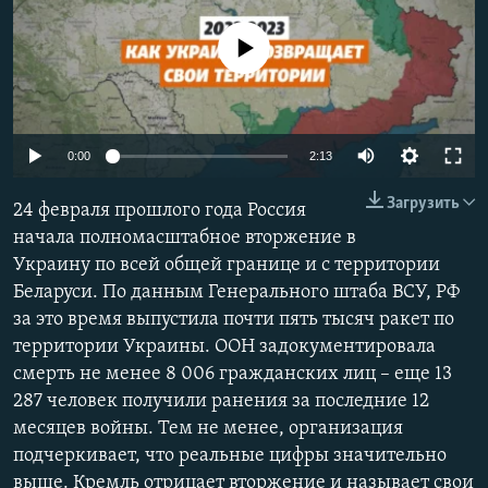
ПРИСОЕДИНЯЙТЕСЬ!
ПОБЕДИТЕЛЕЙ НЕ СУДЯТ?
No media source currently available
КРЫМ.НЕПОКОРЕННЫЙ
ELIFBE
УКРАИНСКАЯ ПРОБЛЕМА КРЫМА
Auto
0:00
2:13
Все сайты RFE/RL
240p
Загрузить
24 февраля прошлого года Россия
360p
начала полномасштабное вторжение в
Украину по всей общей границе и с территории
480p
Auto
240p
360p
480p
Беларуси. По данным Генерального штаба ВСУ, РФ
720p
за это время выпустила почти пять тысяч ракет по
720p
1080p
1080p
территории Украины. ООН задокументировала
смерть не менее 8 006 гражданских лиц – еще 13
287 человек получили ранения за последние 12
месяцев войны. Тем не менее, организация
подчеркивает, что реальные цифры значительно
выше. Кремль отрицает вторжение и называет свои