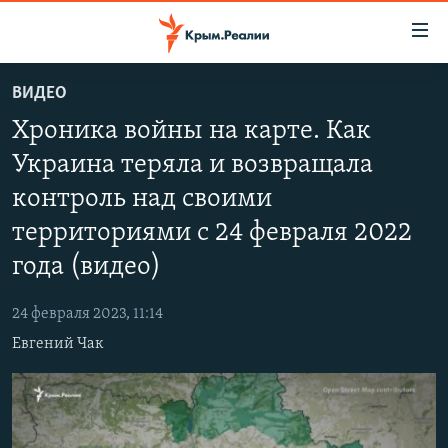
Доступность
ссылки
Вернуться
ВИДЕО
к
НОВОСТИ
Хроника войны на карте. Как
основному
СПЕЦПРОЕКТЫ
содержанию
Украина теряла и возвращала
ВОДА
Вернутся
ГРУЗ 200
контроль над своими
к
ИСТОРИЯ
КАРТА ВОЕННЫХ ОБЪЕКТОВ КРЫМА
главной
территориями c 24 февраля 2022
ЕЩЕ
11 ЛЕТ ОККУПАЦИИ КРЫМА. 11 ИСТОРИЙ СОПРОТИВЛЕНИЯ
навигации
года (видео)
Вернутся
РАДІО СВОБОДА
ИНТЕРАКТИВ
к
24 февраля 2023, 11:14
КАК ОБОЙТИ БЛОКИРОВКУ
ИНФОГРАФИКА
поиску
Евгений Чак
ТЕЛЕПРОЕКТ КРЫМ.РЕАЛИИ
Українською
СОВЕТЫ ПРАВОЗАЩИТНИКОВ
Qırımtatar
ПРОПАВШИЕ БЕЗ ВЕСТИ