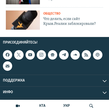
ОБЩЕСТВО
Что делать, если сайт
Крым.Реалии заблокировали?
ПРИСОЕДИНЯЙТЕСЬ!
ПОДДЕРЖКА
ИНФО
UTC+3
Copyright Крым.Реалии, 2026 | Все права защищены.
КТА
УКР