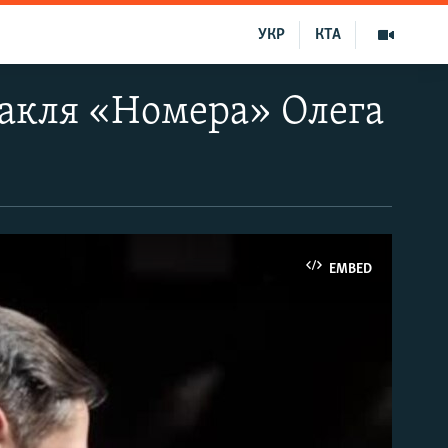
УКР
КТА
такля «Номера» Олега
EMBED