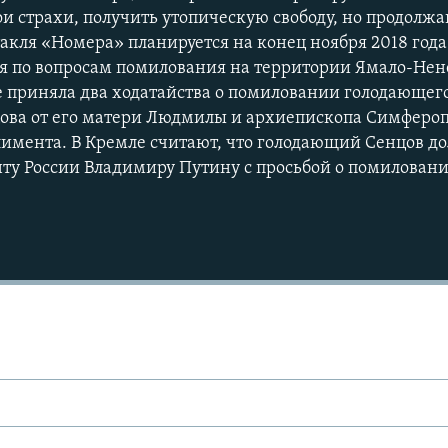
ои страхи, получить утопическую свободу, но продолжа
акля «Номера» планируется на конец ноября 2018 года.
ия по вопросам помилования на территории Ямало-Нен
е приняла два ходатайства о помиловании голодающег
ова от его матери Людмилы и архиепископа Симфероп
имента. В Кремле считают, что голодающий Сенцов д
нту России Владимиру Путину с просьбой о помиловани