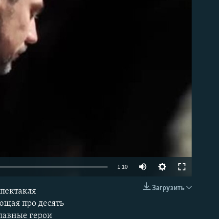
able
1:10
Загрузить
спектакля
EMBED
ющая про десять
Главные герои