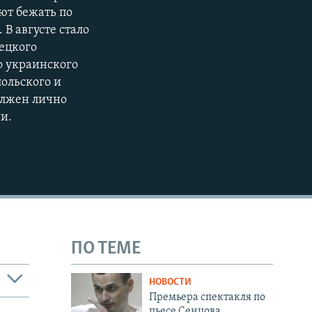
ют бежать по
 В августе стало
ецкого
о украинского
ольского и
олжен лично
и.
ПО ТЕМЕ
НОВОСТИ
Премьера спектакля по
пьесе Сенцова