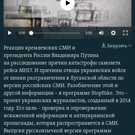
No media source currently available
ПРИСОЕДИНЯЙТЕСЬ!
ПОБЕДИТЕЛЕЙ НЕ СУДЯТ?
КРЫМ.НЕПОКОРЕННЫЙ
ELIFBE
0:00
5:59
УКРАИНСКАЯ ПРОБЛЕМА КРЫМА
Все сайты RFE/RL
Загрузить
Реакция кремлевских СМИ и
президента России Владимира Путина
на расследование причин катастрофы самолета
рейса МН17. И причины отвода украинских войск
от линии разграничения в Луганской области по
версии российских СМИ. Разоблачение этой и
другой информации – в программе StopFake. Это –
проект украинских журналистов, созданный в 2014
году. Его цель – проверка и опровержение
искаженной информации и антиукраинской
пропаганды, которая распространяется в СМИ.
Выпуски русскоязычной версии программы