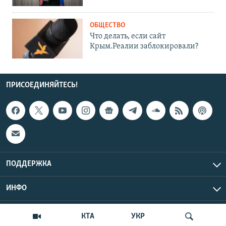
ОБЩЕСТВО
Что делать, если сайт
Крым.Реалии заблокировали?
ПРИСОЕДИНЯЙТЕСЬ!
ПОДДЕРЖКА
ИНФО
UTC+3
Copyright Крым.Реалии, 2026 | Все права защищены.
КТА
УКР