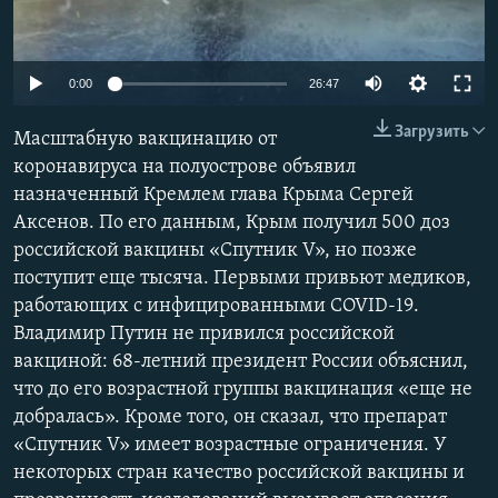
ПРИСОЕДИНЯЙТЕСЬ!
ПОБЕДИТЕЛЕЙ НЕ СУДЯТ?
КРЫМ.НЕПОКОРЕННЫЙ
Auto
0:00
26:47
ELIFBE
240p
Загрузить
Масштабную вакцинацию от
УКРАИНСКАЯ ПРОБЛЕМА КРЫМА
360p
коронавируса на полуострове объявил
Все сайты RFE/RL
назначенный Кремлем глава Крыма Сергей
480p
Auto
240p
360p
480p
Аксенов. По его данным, Крым получил 500 доз
720p
российской вакцины «Спутник V», но позже
720p
1080p
1080p
поступит еще тысяча. Первыми привьют медиков,
работающих с инфицированными COVID-19.
Владимир Путин не привился российской
вакциной: 68-летний президент России объяснил,
что до его возрастной группы вакцинация «еще не
добралась». Кроме того, он сказал, что препарат
«Спутник V» имеет возрастные ограничения. У
некоторых стран качество российской вакцины и