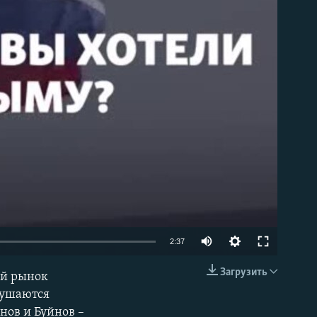
able
2:37
Загрузить
ый рынок
EMBED
нушаются
нов и Буйнов –