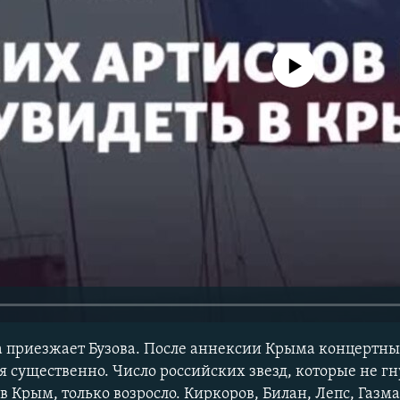
No media source currently avail
а приезжает Бузова. После аннексии Крыма концертн
я существенно. Число российских звезд, которые не г
 Крым, только возросло. Киркоров, Билан, Лепс, Газма