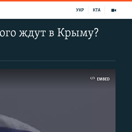
УКР
КТА
кого ждут в Крыму?
EMBED