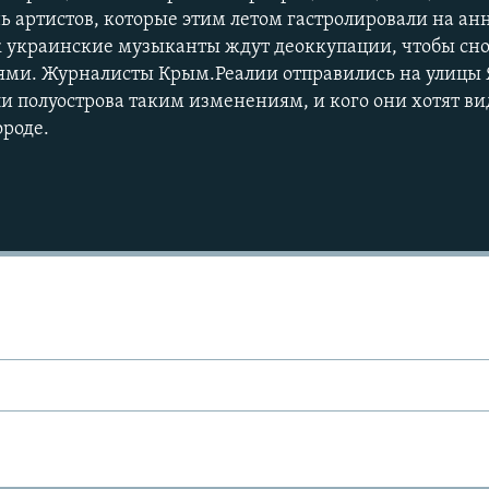
ь артистов, которые этим летом гастролировали на а
ак украинские музыканты ждут деоккупации, чтобы сно
ми. Журналисты Крым.Реалии отправились на улицы 
и полуострова таким изменениям, и кого они хотят ви
ороде.