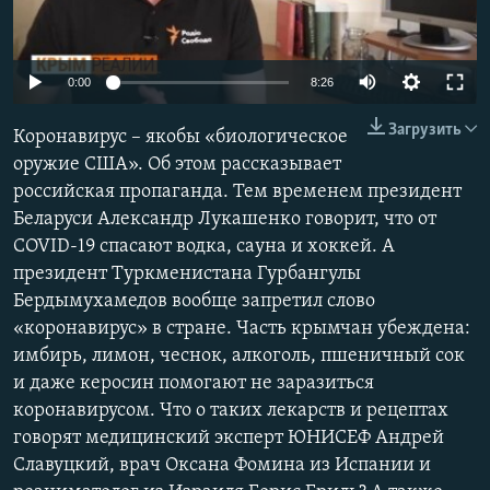
ПРИСОЕДИНЯЙТЕСЬ!
ПОБЕДИТЕЛЕЙ НЕ СУДЯТ?
КРЫМ.НЕПОКОРЕННЫЙ
Auto
0:00
8:26
ELIFBE
270p
Загрузить
Коронавирус – якобы «биологическое
УКРАИНСКАЯ ПРОБЛЕМА КРЫМА
360p
оружие США». Об этом рассказывает
Все сайты RFE/RL
российская пропаганда. Тем временем президент
404p
Auto
270p
360p
404p
Беларуси Александр Лукашенко говорит, что от
1080p
COVID-19 спасают водка, сауна и хоккей. А
1080p
президент Туркменистана Гурбангулы
Бердымухамедов вообще запретил слово
«коронавирус» в стране. Часть крымчан убеждена:
имбирь, лимон, чеснок, алкоголь, пшеничный сок
и даже керосин помогают не заразиться
коронавирусом. Что о таких лекарств и рецептах
говорят медицинский эксперт ЮНИСЕФ Андрей
Славуцкий, врач Оксана Фомина из Испании и