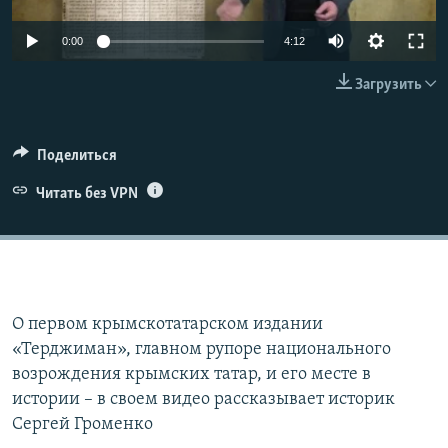
ПРИСОЕДИНЯЙТЕСЬ!
ПОБЕДИТЕЛЕЙ НЕ СУДЯТ?
Auto
0:00
4:12
КРЫМ.НЕПОКОРЕННЫЙ
270p
Загрузить
ELIFBE
360p
УКРАИНСКАЯ ПРОБЛЕМА КРЫМА
720p
Все сайты RFE/RL
Auto
270p
360p
720p
Поделиться
1080p
Читать без VPN
1080p
О первом крымскотатарском издании
«Терджиман», главном рупоре национального
возрождения крымских татар, и его месте в
истории – в своем видео рассказывает историк
Сергей Громенко