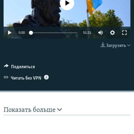
No media source currently available
ПРИСОЕДИНЯЙТЕСЬ!
ПОБЕДИТЕЛЕЙ НЕ СУДЯТ?
КРЫМ.НЕПОКОРЕННЫЙ
ELIFBE
Auto
0:00
51:31
УКРАИНСКАЯ ПРОБЛЕМА КРЫМА
240p
Все сайты RFE/RL
Загрузить
360p
480p
Auto
240p
360p
480p
Поделиться
720p
Читать без VPN
720p
1080p
1080p
Показать больше