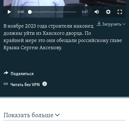
ПРИСОЕДИНЯЙТЕСЬ!
ПОБЕДИТЕЛЕЙ НЕ СУДЯТ?
Auto
0:00
3:47
КРЫМ.НЕПОКОРЕННЫЙ
240p
Загрузить
В ноябре 2023 года строители наконец
ELIFBE
360p
должны уйти из Ханского дворца. По
УКРАИНСКАЯ ПРОБЛЕМА КРЫМА
крайней мере это они обещали российскому главе
480p
Все сайты RFE/RL
Auto
240p
360p
480p
Крыма Сергею Аксенову.
720p
720p
1080p
1080p
Поделиться
Читать без VPN
Показать больше