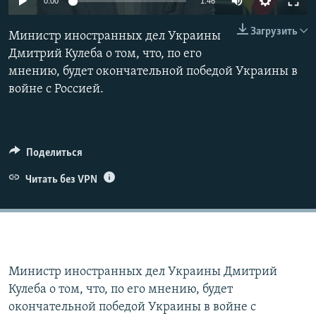
0:00
1:46
ПРИСОЕДИНЯЙТЕСЬ!
ПОБЕДИТЕЛЕЙ НЕ СУДЯТ?
240p
Загрузить
Министр иностранных дел Украины
КРЫМ.НЕПОКОРЕННЫЙ
360p
Дмитрий Кулеба о том, что, по его
ELIFBE
мнению, будет окончательной победой Украины в
480p
Auto
240p
360p
480p
войне с Россией.
УКРАИНСКАЯ ПРОБЛЕМА КРЫМА
720p
Все сайты RFE/RL
720p
1080p
1080p
Поделиться
Читать без VPN
Министр иностранных дел Украины Дмитрий
Кулеба о том, что, по его мнению, будет
окончательной победой Украины в войне с