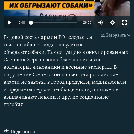
ПРИСОЕДИНЯЙТЕСЬ!
ПОБЕДИТЕЛЕЙ НЕ СУДЯТ?
КРЫМ.НЕПОКОРЕННЫЙ
Auto
0:00
28:03
ELIFBE
240p
Загрузить
Рядовой состав армии РФ голодает, а
УКРАИНСКАЯ ПРОБЛЕМА КРЫМА
360p
тела погибших солдат на улицах
Все сайты RFE/RL
объедают собаки. Так ситуацию в оккупированных
480p
Auto
240p
360p
480p
Олешках Херсонской области описывают
720p
волонтеры, чиновники и военные эксперты. В
720p
1080p
1080p
нарушение Женевской конвенции российские
власти не завозят в город продукты, медикаменты
и предметы первой необходимости, а также не
выплачивают пенсии и другие социальные
пособия.
Поделиться