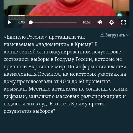
ПРИСОЕДИНЯЙТЕСЬ!
ПОБЕДИТЕЛЕЙ НЕ СУДЯТ?
КРЫМ.НЕПОКОРЕННЫЙ
0:00
10:52
ELIFBE
Загрузить
«Единую Россию» протащили так
УКРАИНСКАЯ ПРОБЛЕМА КРЫМА
называемые «надомники» в Крыму? В
Все сайты RFE/RL
конце сентября на оккупированном полуострове
состоялись выборы в Госдуму России, которые не
признали Украина и мир. По информации властей,
назначенных Кремлем, на некоторых участках на
дому проголосовали от 40 и до 60 процентов
крымчан. Местные активисты не согласны с этими
цифрами, заявляют о массовых фальсификациях и
подают иски в суд. Кто же в Крыму против
результатов выборов?