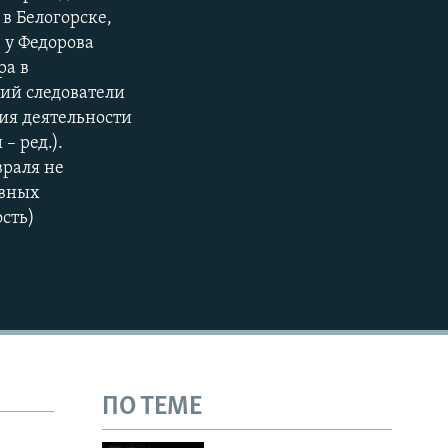
в Белогорске,
720p
 у Федорова
1080p
ра в
ий следователи
ия деятельности
– ред.).
враля не
480p
овных
сть)
ПО ТЕМЕ