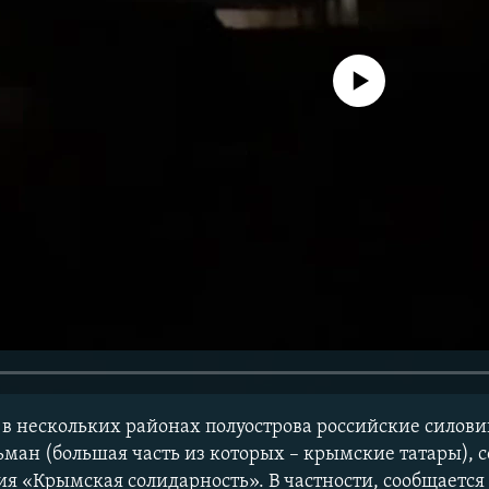
No media source currently avail
я в нескольких районах полуострова российские силов
ьман (большая часть из которых – крымские татары),
я «Крымская солидарность». В частности, сообщается