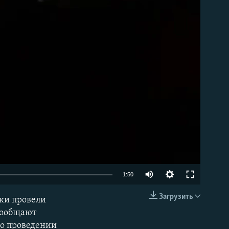
able
Auto
1:50
240p
Загрузить
ики провели
EMBED
360p
 сообщают
 о проведении
480p