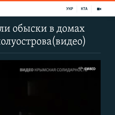
УКР
КТА
ли обыски в домах
полуострова(видео)
EMBED