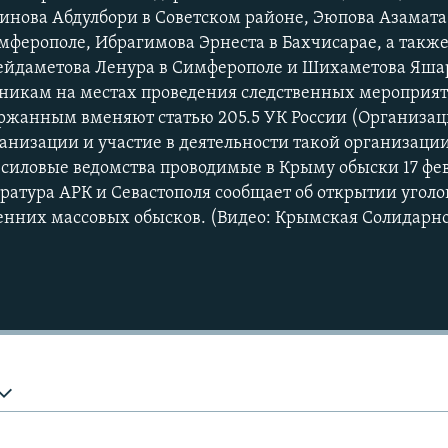
нова Абдулбори в Советском районе, Эюпова Азамата 
мферополе, Ибрагимова Эрнеста в Бахчисарае, а также
Сейдаметова Ленура в Симферополе и Шихаметова Яша
нникам на местах проведения следственных мероприят
ержанным вменяют статью 205.5 УК России (Организац
низации и участие в деятельности такой организации 
силовые ведомства проводимые в Крыму обыски 17 фе
Auto
240p
360p
атура АРК и Севастополя сообщает об открытии угол
ренних массовых обысков. (Видео: Крымская Солидарно
720p
1080p