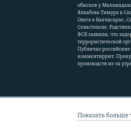
обысков у Махамадами
Ялкабова Тимура в Си
Олега в Бахчисарае, 
Севастополе. Родстве
ФСБ заявили, что зад
террористической орга
Публично российские 
комментируют. Прокур
производств из-за ут
Показать больше