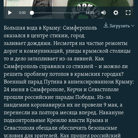
ПРИСОЕДИНЯЙТЕСЬ!
ПОБЕДИТЕЛЕЙ НЕ СУДЯТ?
Auto
0:00
14:03
КРЫМ.НЕПОКОРЕННЫЙ
240p
Загрузить
Большая вода в Крыму: Симферополь
ELIFBE
360p
оказался в центре стихии, город
УКРАИНСКАЯ ПРОБЛЕМА КРЫМА
заливает дождями. Несмотря на частые ремонты
480p
Все сайты RFE/RL
Auto
240p
360p
480p
дорог и коммуникаций, улицы крымской столицы
720p
то и дело затапливает из-за ливней. Как
720p
1080p
1080p
Симферополь справился со стихией – и можно ли
решить проблему потопов в крымских городах?
Военный парад Путина в аннексированном Крыму:
24 июня в Симферополе, Керчи и Севастополе
прошли российские парады Победы. Из-за
пандемии коронавируса их не провели 9 мая, а
перенесли на полтора месяца вперед. Накануне
подконтрольные Кремлю власти Крыма и
Севастополя обещали обеспечить безопасные
условия для зрителей. Как прошел российский