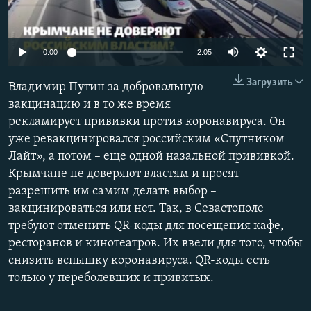
ПРИСОЕДИНЯЙТЕСЬ!
ПОБЕДИТЕЛЕЙ НЕ СУДЯТ?
КРЫМ.НЕПОКОРЕННЫЙ
0:00
2:05
ELIFBE
Загрузить
Владимир Путин за добровольную
УКРАИНСКАЯ ПРОБЛЕМА КРЫМА
вакцинацию и в то же время
Все сайты RFE/RL
рекламирует прививки против коронавируса. Он
уже ревакцинировался российским «Спутником
Лайт», а потом – еще одной назальной прививкой.
Крымчане не доверяют властям и просят
разрешить им самим делать выбор –
вакцинироваться или нет. Так, в Севастополе
требуют отменить QR-коды для посещения кафе,
ресторанов и кинотеатров. Их ввели для того, чтобы
снизить вспышку коронавируса. QR-коды есть
только у переболевших и привитых.