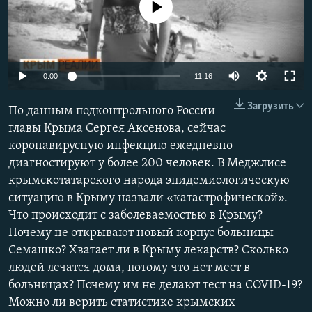
No media source currently available
ПРИСОЕДИНЯЙТЕСЬ!
ПОБЕДИТЕЛЕЙ НЕ СУДЯТ?
КРЫМ.НЕПОКОРЕННЫЙ
ELIFBE
Auto
0:00
11:16
УКРАИНСКАЯ ПРОБЛЕМА КРЫМА
240p
Все сайты RFE/RL
Загрузить
По данным подконтрольного России
360p
главы Крыма Сергея Аксенова, сейчас
коронавирусную инфекцию ежедневно
480p
Auto
240p
360p
480p
диагностируют у более 200 человек. В Меджлисе
720p
крымскотатарского народа эпидемиологическую
720p
1080p
1080p
ситуацию в Крыму назвали «катастрофической».
Что происходит с заболеваемостью в Крыму?
Почему не открывают новый корпус больницы
Семашко? Хватает ли в Крыму лекарств? Сколько
людей лечатся дома, потому что нет мест в
больницах? Почему им не делают тест на COVID-19?
Можно ли верить статистике крымских