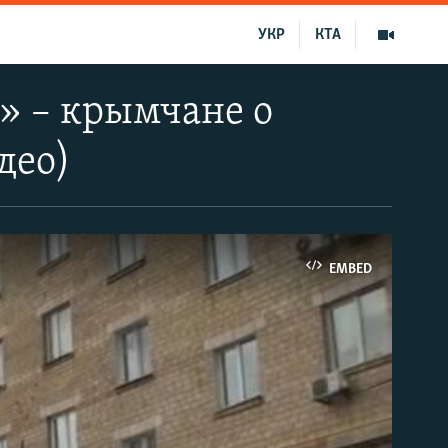
УКР
КТА
» – крымчане о
део)
EMBED