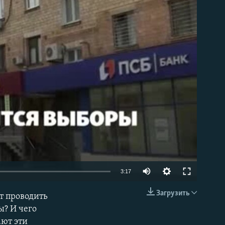
able
3:17
Загрузить
ет проводить
EMBED
ы? И чего
ают эти