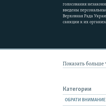
голосования незаконн
введены персональные
Верховная Рада Укра
санкции к их организ
Показать больше
Категории
ОБРАТИ ВНИМАНИЕ