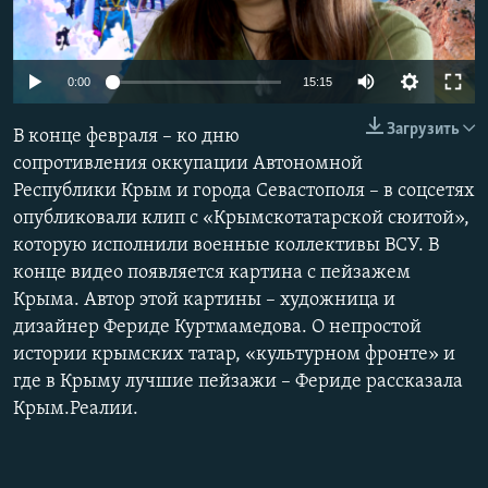
ПРИСОЕДИНЯЙТЕСЬ!
ПОБЕДИТЕЛЕЙ НЕ СУДЯТ?
КРЫМ.НЕПОКОРЕННЫЙ
Auto
0:00
15:15
ELIFBE
240p
Загрузить
В конце февраля – ко дню
УКРАИНСКАЯ ПРОБЛЕМА КРЫМА
360p
сопротивления оккупации Автономной
Все сайты RFE/RL
Республики Крым и города Севастополя – в соцсетях
480p
Auto
240p
360p
480p
опубликовали клип с «Крымскотатарской сюитой»,
720p
которую исполнили военные коллективы ВСУ. В
720p
1080p
1080p
конце видео появляется картина с пейзажем
Крыма. Автор этой картины – художница и
дизайнер Фериде Куртмамедова. О непростой
истории крымских татар, «культурном фронте» и
где в Крыму лучшие пейзажи – Фериде рассказала
Крым.Реалии.