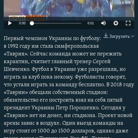
ПРИСОЕДИНЯЙТЕСЬ!
ПОБЕДИТЕЛЕЙ НЕ СУДЯТ?
КРЫМ.НЕПОКОРЕННЫЙ
Auto
0:00
6:01
ELIFBE
270p
Загрузить
Первый чемпион Украины по футболу:
УКРАИНСКАЯ ПРОБЛЕМА КРЫМА
360p
в 1992 году им стала симферопольская
Все сайты RFE/RL
«Таврия». Сейчас команда может не пережить
480p
Auto
270p
360p
480p
карантин, считает главный тренер Сергей
1080p
Шевченко. Футбол в Украине уже разрешили, но
1080p
играть за клуб пока некому. Футболисты говорят,
что устали играть за команду бесплатно. В 2018 году
«Таврии» обещали собственный стадион:
обязательство его построить взял на себя пятый
президент Украины Петр Порошенко. Сегодня у
«Таврии» нет ни денег, ни стадиона. Проект новой
арены завис в воздухе. Один выезд команды на
игру стоит от 1000 до 1500 долларов, однако даже