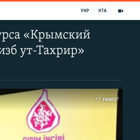
УКР
КТА
курса «Крымский
изб ут-Тахрир»
EMBED