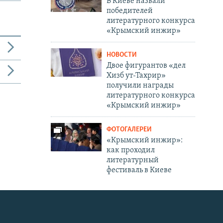
В Киеве назвали
победителей
литературного конкурса
«Крымский инжир»
НОВОСТИ
Двое фигурантов «дел
Хизб ут-Тахрир»
получили награды
литературного конкурса
«Крымский инжир»
ФОТОГАЛЕРЕИ
«Крымский инжир»:
как проходил
литературный
фестиваль в Киеве