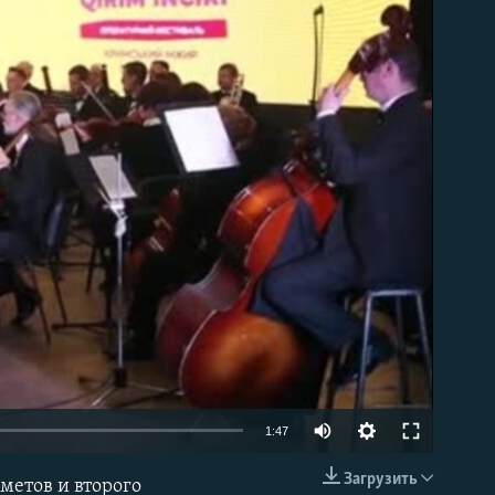
able
1:47
Загрузить
метов и второго
EMBED