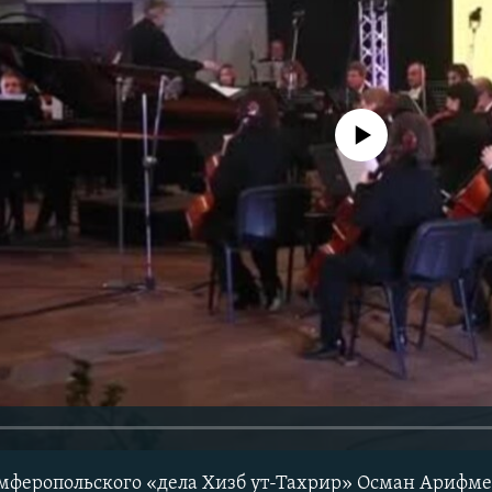
No media source currently avail
мферопольского «дела Хизб ут-Тахрир» Осман Арифме