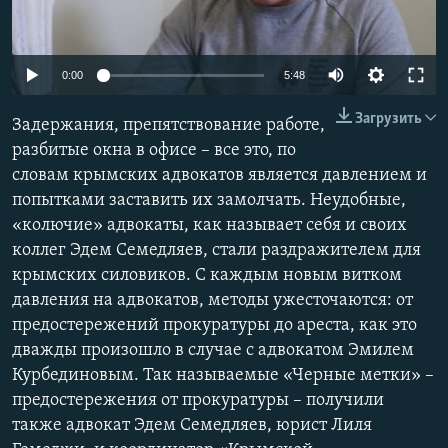
ПРИСОЕДИНЯЙТЕСЬ!
ПОБЕДИТЕЛЕЙ НЕ СУДЯТ?
КРЫМ.НЕПОКОРЕННЫЙ
0:00
5:48
ELIFBE
Загрузить
Задержания, препятствование работе,
УКРАИНСКАЯ ПРОБЛЕМА КРЫМА
разбитые окна в офисе – все это, по
Все сайты RFE/RL
словам крымских адвокатов является давлением и
попытками заставить их замолчать. Неудобные,
«колючие» адвокаты, как называет себя и своих
коллег Эдем Семедляев, стали раздражителем для
крымских силовиков. С каждым новым витком
давления на адвокатов, методы ужесточаются: от
предостережений прокуратуры до ареста, как это
дважды произошло в случае с адвокатом Эмилем
Курбединовым. Так называемые «Черные метки» –
предостережения от прокуратуры – получили
также адвокат Эдем Семедляев, юрист Лиля