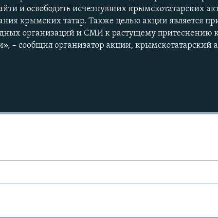
айти и освободить исчезнувших крымскотатарских ак
ания крымских татар. Также целью акции является п
ных организаций и СМИ к растущему притеснению 
», – сообщил организатор акции, крымскотатарский а
Auto
240p
360p
720p
1080p