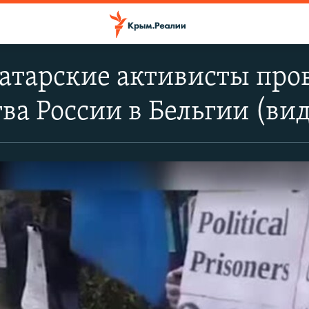
атарские активисты пров
тва России в Бельгии (ви