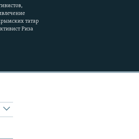
тивистов,
720p
ривлечение
1080p
крымских татар
ктивист Риза
480p