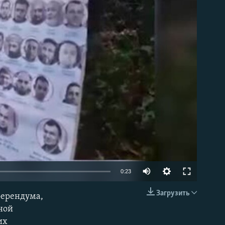
able
Auto
0:23
240p
Загрузить
ферендума,
EMBED
360p
ной
их
480p