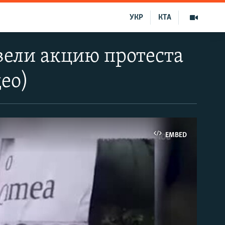
УКР
КТА
ели акцию протеста
део)
EMBED