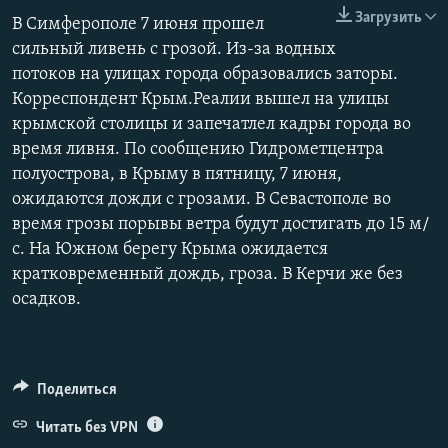
ПРИСОЕДИНЯЙТЕСЬ!
Загрузить
ПОБЕДИТЕЛЕЙ НЕ СУДЯТ?
В Симферополе 7 июня прошел
сильный ливень с грозой. ​​Из-за водных
КРЫМ.НЕПОКОРЕННЫЙ
потоков на улицах города образовались заторы. ​​
ELIFBE
Корреспондент Крым.Реалии вышел на улицы
крымской столицы и запечатлел кадры города во
УКРАИНСКАЯ ПРОБЛЕМА КРЫМА
время ливня. По сообщению Гидрометцентра
Все сайты RFE/RL
полуострова, в Крыму в пятницу, 7 июня,
ожидаются дожди с грозами. В Севастополе во
время грозы порывы ветра будут достигать до 15 м/
с. На Южном берегу Крыма ожидается
кратковременный дождь, гроза. В Керчи же без
осадков.
Поделиться
Читать без VPN