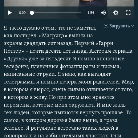
ПРИСОЕДИНЯЙТЕСЬ!
ПОБЕДИТЕЛЕЙ НЕ СУДЯТ?
0:00
1:54
КРЫМ.НЕПОКОРЕННЫЙ
Загрузить
Я часто думаю о том, что не заметил,
ELIFBE
как постарел. «Матрица» вышла на
УКРАИНСКАЯ ПРОБЛЕМА КРЫМА
экраны двадцать лет назад. Первый «Гарри
Все сайты RFE/RL
Поттер» – почти десять лет назад. Актерам сериала
«Друзья» уже за пятьдесят. Я помню кнопочные
телефоны, пленочные фотоаппараты и письма,
написанные от руки. Я знаю, как выглядят
телеграммы и помню почерк моих родителей. Мир,
в котором я вырос, очень сильно отличается от того,
в котором я живу. Но при этом мне нравятся
перемены, которые меня окружают. И мне жаль
тех людей, которые пытаются вернуть прошлое. То
самое, в котором деревья были выше, а трава
зеленее. Я регулярно встречаю таких людей в
соцопросах и на избирательных участках. Они