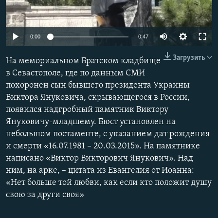
ПРИСОЕДИНЯЙТЕСЬ!
ПОБЕДИТЕЛЕЙ НЕ СУДЯТ?
КРЫМ.НЕПОКОРЕННЫЙ
0:00
0:47
ELIFBE
Загрузить
На мемориальном Братском кладбище
УКРАИНСКАЯ ПРОБЛЕМА КРЫМА
в Севастополе, где по данным СМИ
Все сайты RFE/RL
похоронен сын бывшего президента Украины
Виктора Януковича, скрывающегося в России,
появился надгробный памятник Виктору
Януковичу-младшему. Бюст установлен на
небольшом постаменте, с указанием дат рождения
и смерти «16.07.1981 – 20.03.2015». На памятнике
написано «Виктор Викторович Янукович». Над
ним, на арке, – цитата из Евангелия от Иоанна:
«Нет больше той любви, как если кто положит душу
свою за други своя»