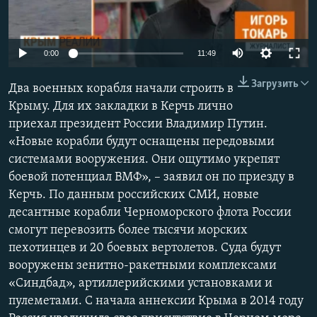
ПРИСОЕДИНЯЙТЕСЬ!
ПОБЕДИТЕЛЕЙ НЕ СУДЯТ?
КРЫМ.НЕПОКОРЕННЫЙ
Auto
0:00
11:49
ELIFBE
240p
Загрузить
Два военных корабля начали строить в
УКРАИНСКАЯ ПРОБЛЕМА КРЫМА
360p
Крыму. Для их закладки в Керчь лично
Все сайты RFE/RL
приехал президент России Владимир Путин.
480p
Auto
240p
360p
480p
«Новые корабли будут оснащены передовыми
720p
системами вооружения. Они ощутимо укрепят
720p
1080p
1080p
боевой потенциал ВМФ», – заявил он по приезду в
Керчь. По данным российских СМИ, новые
десантные корабли Черноморского флота России
смогут перевозить более тысячи морских
пехотинцев и 20 боевых вертолетов. Суда будут
вооружены зенитно-ракетными комплексами
«Синдбад», артиллерийскими установками и
пулеметами. С начала аннексии Крыма в 2014 году