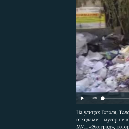
ПОБЕДИТЕЛЕЙ НЕ СУДЯТ?
КРЫМ.НЕПОКОРЕННЫЙ
ELIFBE
УКРАИНСКАЯ ПРОБЛЕМА КРЫМА
0:00
На улицах Гоголя, То
отходами – мусор не 
МУП «Экоград», котор