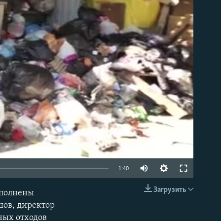
able
1:40
Загрузить
еполнены
EMBED
шов, директор
ных отходов