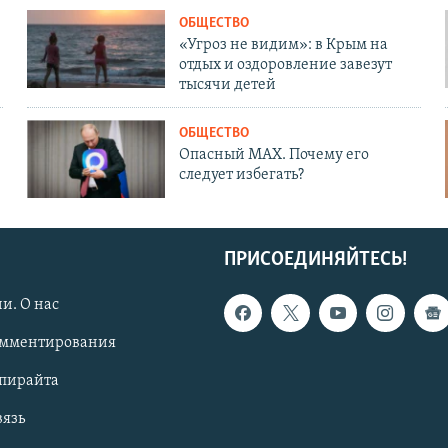
ОБЩЕСТВО
«Угроз не видим»: в Крым на
отдых и оздоровление завезут
тысячи детей
ОБЩЕСТВО
Опасный MAX. Почему его
следует избегать?
ПРИСОЕДИНЯЙТЕСЬ!
и. О нас
омментирования
опирайта
вязь