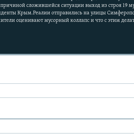
й причиной сложившейся ситуации выход из строя 19 му
нденты Крым.Реалии отправились на улицы Симферопо
жители оценивают мусорный коллапс и что с этим дела
Ы