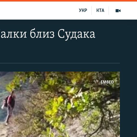
УКР
КТА
Чалки близ Судака
EMBED