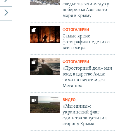
следы: тысячи медуз у
побережья Азовского
моря в Крыму
ФОТОГАЛЕРЕИ
Самые яркие
фотографии недели со
всего мира
ФОТОГАЛЕРЕИ
«Просторный дом» или
вход в царство Аида:
зима на пляже мыса
Меганом
ВИДЕО
«Мы едины»:
украинский флаг
единства запустили в
сторону Крыма