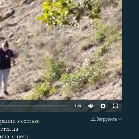
able
1:39
Загрузить
рации в составе
EMBED
ется на
ина. С него