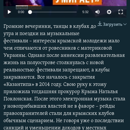
ПРИСОЕДИНЯЙТЕСЬ!
ПОБЕДИТЕЛЕЙ НЕ СУДЯТ?
0:00
5:32
КРЫМ.НЕПОКОРЕННЫЙ
Загрузить
Громкие вечеринки, танцы в клубах до
ELIFBE
утра и поездки на музыкальные
УКРАИНСКАЯ ПРОБЛЕМА КРЫМА
фестивали – интересы крымской молодежи мало
Все сайты RFE/RL
чем отличаются от ровесников с материковой
Украины. Однако после аннексии развлекательная
жизнь на полуострове столкнулась с новой
реальностью: фестивали запрещают, а клубы
закрываются. Все началось с закрытия
«Казантипа» в 2014 году. Свою руку к этому
приложила тогдашняя прокурор Крыма Наталья
Поклонская. После этого электронная музыка стала
у новоприбывших властей не в фаворе – рейды
правоохранителей стали для крымских клубов
обычным сценарием. Не говоря уже о последствии
санкций и уменьшении доходов у местных