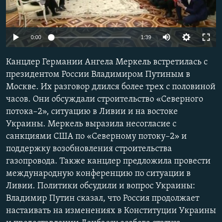
ПРИСОЕДИНЯЙТЕСЬ!
ПОБЕДИТЕЛЕЙ НЕ СУДЯТ?
КРЫМ.НЕПОКОРЕННЫЙ
Auto
0:00
1:39
ELIFBE
270p
Канцлер Германии Ангела Меркель встретилась с
УКРАИНСКАЯ ПРОБЛЕМА КРЫМА
360p
президентом России Владимиром Путиным в
Все сайты RFE/RL
Москве. Их разговор длился более трех с половиной
404p
Auto
270p
360p
404p
часов. Они обсуждали строительство «Северного
1080p
потока–2», ситуацию в Ливии и на востоке
1080p
Украины. Меркель выразила несогласие с
санкциями США по «Северному потоку–2» и
поддержку возобновления строительства
газопровода. Также канцлер предложила провести
международную конференцию по ситуации в
Ливии. Политики обсудили и вопрос Украины:
Владимир Путин сказал, что Россия продолжает
настаивать на изменениях в Конституции Украины