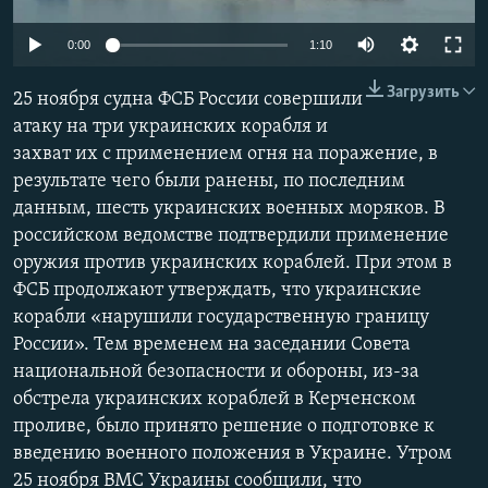
ПРИСОЕДИНЯЙТЕСЬ!
ПОБЕДИТЕЛЕЙ НЕ СУДЯТ?
0:00
1:10
КРЫМ.НЕПОКОРЕННЫЙ
Загрузить
25 ноября судна ФСБ России совершили
ELIFBE
атаку на три украинских корабля и
УКРАИНСКАЯ ПРОБЛЕМА КРЫМА
захват их с применением огня на поражение, в
Все сайты RFE/RL
результате чего были ранены, по последним
данным, шесть украинских военных моряков. В
российском ведомстве подтвердили применение
оружия против украинских кораблей. При этом в
ФСБ продолжают утверждать, что украинские
корабли «нарушили государственную границу
России». Тем временем на заседании Совета
национальной безопасности и обороны, из-за
обстрела украинских кораблей в Керченском
проливе, было принято решение о подготовке к
введению военного положения в Украине. Утром
25 ноября ВМС Украины сообщили, что