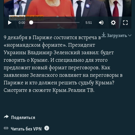
ПРИСОЕДИНЯЙТЕСЬ!
ПОБЕДИТЕЛЕЙ НЕ СУДЯТ?
КРЫМ.НЕПОКОРЕННЫЙ
0:00
5:51
ELIFBE
Загрузить
9 декабря в Париже состоится встреча в
УКРАИНСКАЯ ПРОБЛЕМА КРЫМА
«нормандском формате». Президент
Все сайты RFE/RL
Украины Владимир Зеленский заявил: будет
говорить о Крыме. И специально для этого
предложит новый формат переговоров. Как
заявление Зеленского повлияет на переговоры в
Париже и кто должен решить судьбу Крыма?
Смотрите в сюжете Крым.Реалии ТВ.
Поделиться
Читать без VPN