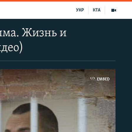
УКР
КТА
има. Жизнь и
идео)
EMBED