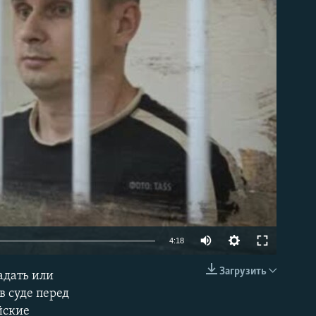
able
4:18
Загрузить
радать или
EMBED
в суде перед
ийские