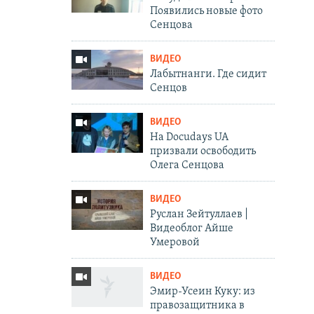
Появились новые фото
Сенцова
ВИДЕО
Лабытнанги. Где сидит
Сенцов
ВИДЕО
На Docudays UA
призвали освободить
Олега Сенцова
ВИДЕО
Руслан Зейтуллаев |
Видеоблог Айше
Умеровой
ВИДЕО
Эмир-Усеин Куку: из
правозащитника в