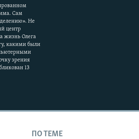
сированном
жима. Сам
еделению». Не
ый центр
а жизнь Олега
гу, какими были
мпьютерными
точку зрения
бликован 13
ПО ТЕМЕ