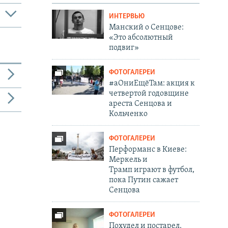
ИНТЕРВЬЮ
Манский о Сенцове:
«Это абсолютный
подвиг»
ФОТОГАЛЕРЕИ
#аОниЕщёТам: акция к
четвертой годовщине
ареста Сенцова и
Кольченко
ФОТОГАЛЕРЕИ
Перформанс в Киеве:
Меркель и
Трамп играют в футбол,
пока Путин сажает
Сенцова
ФОТОГАЛЕРЕИ
Похудел и постарел.