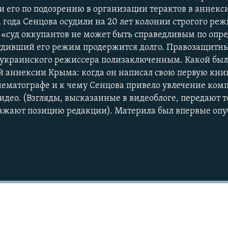
 его по подозрению в организации терактов в аннек
 года Сенцова осудили на 20 лет колонии строгого ре
о «суд оккупантов не может быть справедливым по опр
 осудивший его режим продержится долго. Правозащитн
украинского режиссера полизаключенным. Какой был
й аннексии Крыма: когда он написал свою первую кни
инематографе и к чему Сенцова привело увлечение ко
идео. (Взгляды, высказанные в видеоблоге, передают 
тражают позицию редакции). Материла был впервые опу