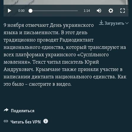
ПРИСОЕДИНЯЙТЕСЬ!
ПОБЕДИТЕЛЕЙ НЕ СУДЯТ?
0:00
1:14
КРЫМ.НЕПОКОРЕННЫЙ
Загрузить
9 ноября отмечают День украинского
ELIFBE
языка и письменности. В этот день
УКРАИНСКАЯ ПРОБЛЕМА КРЫМА
традиционно проводят Радиодиктант
Все сайты RFE/RL
национального единства, который транслируют на
всех платформах украинского «Суспільного
мовлення». Текст читал писатель Юрий
Андрухович. Крымчане также приняли участие в
написании диктанта национального единства. Как
это было – смотрите в видео.
Поделиться
Читать без VPN