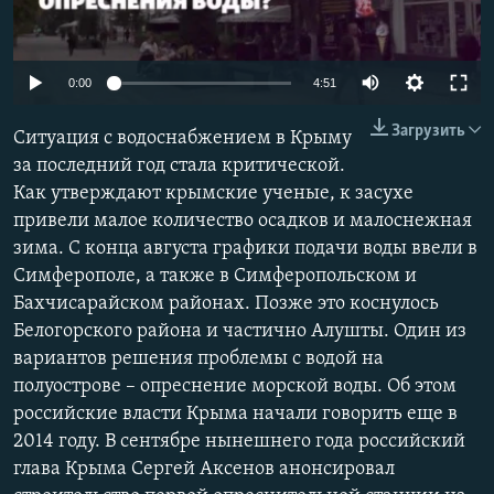
ПРИСОЕДИНЯЙТЕСЬ!
ПОБЕДИТЕЛЕЙ НЕ СУДЯТ?
КРЫМ.НЕПОКОРЕННЫЙ
Auto
0:00
4:51
ELIFBE
240p
Загрузить
Ситуация с водоснабжением в Крыму
УКРАИНСКАЯ ПРОБЛЕМА КРЫМА
360p
за последний год стала критической.
Все сайты RFE/RL
Как утверждают крымские ученые, к засухе
480p
Auto
240p
360p
480p
привели малое количество осадков и малоснежная
720p
зима. С конца августа графики подачи воды ввели в
720p
1080p
1080p
Симферополе, а также в Симферопольском и
Бахчисарайском районах. Позже это коснулось
Белогорского района и частично Алушты. Один из
вариантов решения проблемы с водой на
полуострове – опреснение морской воды. Об этом
российские власти Крыма начали говорить еще в
2014 году. В сентябре нынешнего года российский
глава Крыма Сергей Аксенов анонсировал