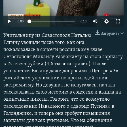
ПРИСОЕДИНЯЙТЕСЬ!
ПОБЕДИТЕЛЕЙ НЕ СУДЯТ?
КРЫМ.НЕПОКОРЕННЫЙ
Auto
0:00
6:18
ELIFBE
240p
Загрузить
Учительницу из Севастополя Наталью
УКРАИНСКАЯ ПРОБЛЕМА КРЫМА
360p
Елгину уволили после того, как она
Все сайты RFE/RL
пожаловалась в соцсети российскому главе
480p
Auto
240p
360p
480p
Севастополя Михаилу Развожаеву на свою зарплату
720p
в 12 тысяч рублей (4,5 тысячи гривен). После
720p
1080p
1080p
увольнения Елгину даже допросили в Центре «Э» –
российском управлении по противодействию
экстремизму. Но девушка не испугалась, начала
рассказывать свою историю в соцсетях и вышла на
одиночные пикеты. Говорит, что ее возмутило
расследование Навального о «дворце Путина» в
Геленджике, и теперь она требует повышения
зарплаты для всех учителей. Что на обвинения