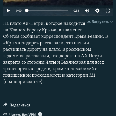
ПРИСОЕДИНЯЙТЕСЬ!
ПОБЕДИТЕЛЕЙ НЕ СУДЯТ?
0:00
0:38
КРЫМ.НЕПОКОРЕННЫЙ
Загрузить
На плато Ай-Петри, которое находится
ELIFBE
на Южном берегу Крыма, выпал снег.
УКРАИНСКАЯ ПРОБЛЕМА КРЫМА
Об этом сообщает корреспондент Крым.Реалии. В
Все сайты RFE/RL
«Крымавтодоре» рассказали, что начали
расчищать дорогу на плато. В российском
ведомстве рассказали, что дорога на Ай-Петри
закрыта со стороны Ялты и Бахчисарая для всех
транспортных средств, кроме автомобилей с
повышенной проходимостью категории М1
(полноприводные).
Поделиться
Читать без VPN