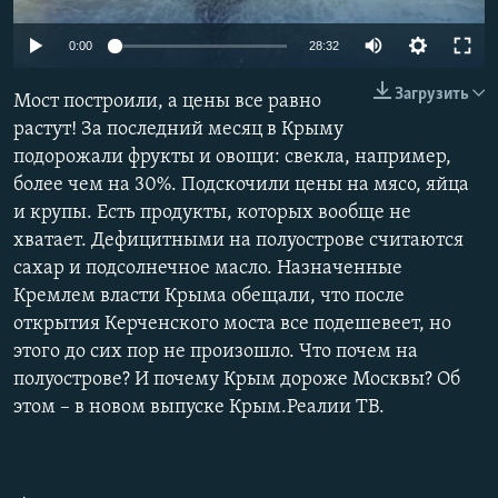
ПРИСОЕДИНЯЙТЕСЬ!
ПОБЕДИТЕЛЕЙ НЕ СУДЯТ?
Auto
0:00
28:32
КРЫМ.НЕПОКОРЕННЫЙ
240p
Загрузить
Мост построили, а цены все равно
ELIFBE
360p
растут! За последний месяц в Крыму
УКРАИНСКАЯ ПРОБЛЕМА КРЫМА
подорожали фрукты и овощи: свекла, например,
480p
Все сайты RFE/RL
Auto
240p
360p
480p
более чем на 30%. Подскочили цены на мясо, яйца
720p
и крупы. Есть продукты, которых вообще не
720p
1080p
1080p
хватает. Дефицитными на полуострове считаются
сахар и подсолнечное масло. Назначенные
Кремлем власти Крыма обещали, что после
открытия Керченского моста все подешевеет, но
этого до сих пор не произошло. Что почем на
полуострове? И почему Крым дороже Москвы? Об
этом – в новом выпуске Крым.Реалии ТВ.