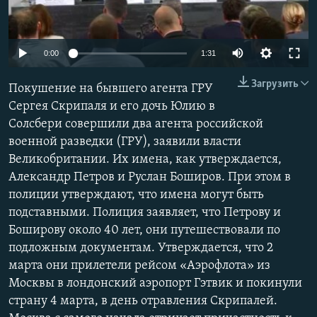
ПРИСОЕДИНЯЙТЕСЬ!
ПОБЕДИТЕЛЕЙ НЕ СУДЯТ?
КРЫМ.НЕПОКОРЕННЫЙ
0:00
1:31
ELIFBE
Загрузить
Покушение на бывшего агента ГРУ
УКРАИНСКАЯ ПРОБЛЕМА КРЫМА
Сергея Скрипаля и его дочь Юлию в
Все сайты RFE/RL
Солсбери совершили два агента российской
военной разведки (ГРУ), заявили власти
Великобритании. Их имена, как утверждается,
Александр Петров и Руслан Боширов. При этом в
полиции утверждают, что имена могут быть
подставными. Полиция заявляет, что Петрову и
Боширову около 40 лет, они путешествовали по
подложным документам. Утверждается, что 2
марта они прилетели рейсом «Аэрофлота» из
Москвы в лондонский аэропорт Гэтвик и покинули
страну 4 марта, в день отравления Скрипалей.