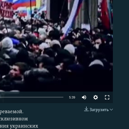
able
5:39
Загрузить
зреваемой.
EMBED
ксклюзивном
ения украинских