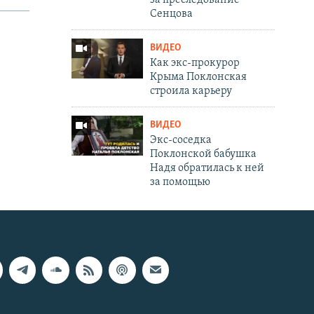
за преследование
Сенцова
ВИДЕО
Как экс-прокурор
Крыма Поклонская
строила карьеру
ВИДЕО
Экс-соседка
Поклонской бабушка
Надя обратилась к ней
за помощью