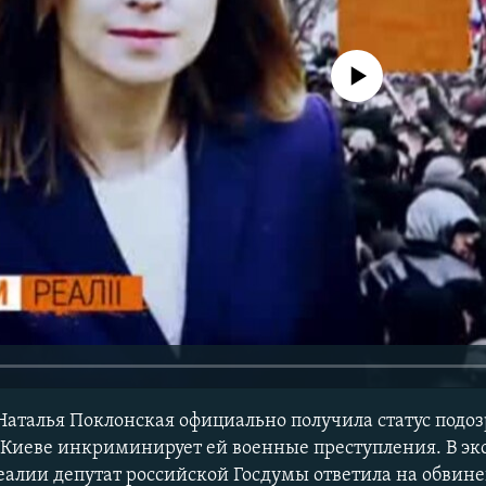
No media source currently avail
аталья Поклонская официально получила статус подо
 Киеве инкриминирует ей военные преступления. В э
алии депутат российской Госдумы ответила на обвин