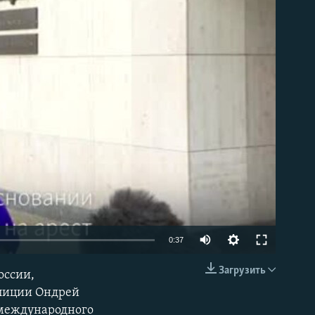
able
0:37
Загрузить
оссии,
EMBED
олиции Ондрей
 международного