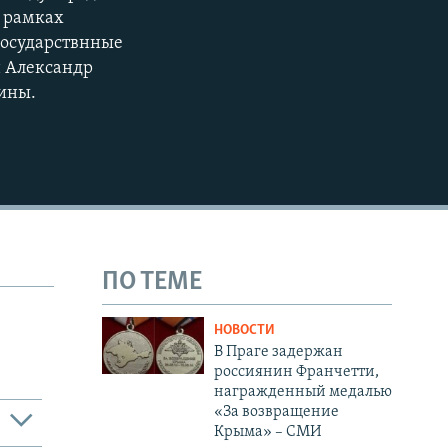
в рамках
государствнные
н Александр
аины.
ПО ТЕМЕ
НОВОСТИ
В Праге задержан
россиянин Франчетти,
награжденный медалью
«За возвращение
Крыма» – СМИ