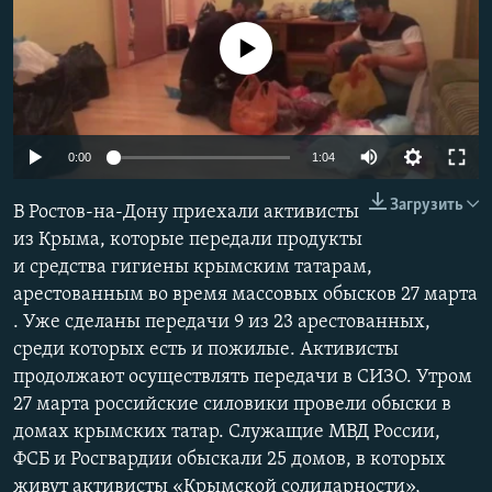
ПРИСОЕДИНЯЙТЕСЬ!
ПОБЕДИТЕЛЕЙ НЕ СУДЯТ?
No media source currently available
КРЫМ.НЕПОКОРЕННЫЙ
ELIFBE
УКРАИНСКАЯ ПРОБЛЕМА КРЫМА
0:00
1:04
Все сайты RFE/RL
Загрузить
В Ростов-на-Дону приехали активисты
из Крыма, которые передали продукты
и средства гигиены крымским татарам,
арестованным во время массовых обысков 27 марта
. Уже сделаны передачи 9 из 23 арестованных,
среди которых есть и пожилые. Активисты
продолжают осуществлять передачи в СИЗО. Утром
27 марта российские силовики провели обыски в
домах крымских татар. Служащие МВД России,
ФСБ и Росгвардии обыскали 25 домов, в которых
живут активисты «Крымской солидарности»,