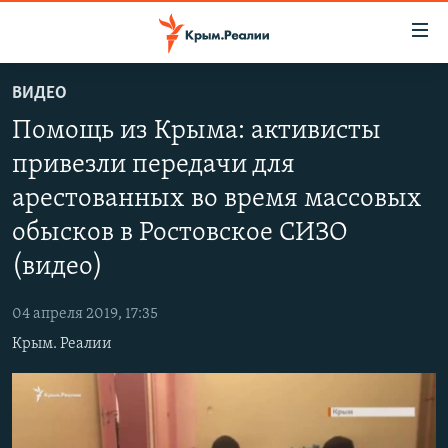
Доступность
ссылки
Вернуться
ВИДЕО
к
НОВОСТИ
Помощь из Крыма: активисты
основному
СПЕЦПРОЕКТЫ
содержанию
привезли передачи для
ВОДА
Вернутся
ГРУЗ 200
арестованных во время массовых
к
ИСТОРИЯ
КАРТА ВОЕННЫХ ОБЪЕКТОВ КРЫМА
главной
обысков в Ростовское СИЗО
ЕЩЕ
11 ЛЕТ ОККУПАЦИИ КРЫМА. 11 ИСТОРИЙ СОПРОТИВЛЕНИЯ
навигации
(видео)
Вернутся
РАДІО СВОБОДА
ИНТЕРАКТИВ
к
04 апреля 2019, 17:35
КАК ОБОЙТИ БЛОКИРОВКУ
ИНФОГРАФИКА
поиску
Крым. Реалии
ТЕЛЕПРОЕКТ КРЫМ.РЕАЛИИ
Українською
СОВЕТЫ ПРАВОЗАЩИТНИКОВ
Qırımtatar
ПРОПАВШИЕ БЕЗ ВЕСТИ