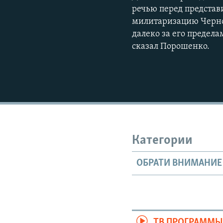
речью перед предста
милитаризацию Черном
далеко за его предела
сказал Порошенко.
Категории
ОБРАТИ ВНИМАНИЕ
ТВ ПРОГРАММ