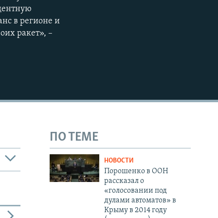
едентную
нс в регионе и
оих ракет», –
ПО ТЕМЕ
НОВОСТИ
Порошенко в ООН
рассказал о
«голосовании под
дулами автоматов» в
Крыму в 2014 году