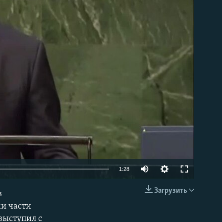
able
1:28
Загрузить
в
EMBED
и части
выступил с