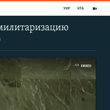
УКР
КТА
милитаризацию
)
EMBED