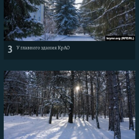
3
У главного здания КрАО