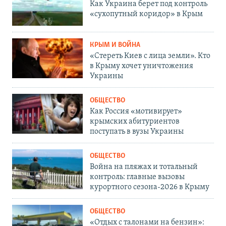
Как Украина берет под контроль
«сухопутный коридор» в Крым
КРЫМ И ВОЙНА
«Стереть Киев с лица земли». Кто
в Крыму хочет уничтожения
Украины
ОБЩЕСТВО
Как Россия «мотивирует»
крымских абитуриентов
поступать в вузы Украины
ОБЩЕСТВО
Война на пляжах и тотальный
контроль: главные вызовы
курортного сезона-2026 в Крыму
ОБЩЕСТВО
«Отдых с талонами на бензин»: