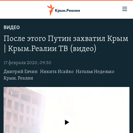
Доступность
ссылки
Вернуться
ВИДЕО
к
НОВОСТИ
После этого Путин захватил Крым
основному
СПЕЦПРОЕКТЫ
содержанию
| Крым.Реалии ТВ (видео)
ВОДА
Вернутся
ГРУЗ 200
к
17 февраля 2020, 09:30
ИСТОРИЯ
КАРТА ВОЕННЫХ ОБЪЕКТОВ КРЫМА
главной
Дмитрий Евчин
Никита Исайко
Наталья Неделько
ЕЩЕ
11 ЛЕТ ОККУПАЦИИ КРЫМА. 11 ИСТОРИЙ СОПРОТИВЛЕНИЯ
навигации
Крым. Реалии
Вернутся
РАДІО СВОБОДА
ИНТЕРАКТИВ
к
КАК ОБОЙТИ БЛОКИРОВКУ
ИНФОГРАФИКА
поиску
ТЕЛЕПРОЕКТ КРЫМ.РЕАЛИИ
Українською
СОВЕТЫ ПРАВОЗАЩИТНИКОВ
Qırımtatar
No media source currently available
ПРОПАВШИЕ БЕЗ ВЕСТИ