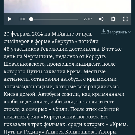
ПРИСОЕДИНЯЙТЕСЬ!
ПОБЕДИТЕЛЕЙ НЕ СУДЯТ?
КРЫМ.НЕПОКОРЕННЫЙ
Auto
0:00
22:07
ELIFBE
270p
Загрузить
20 февраля 2014 на Майдане от пуль
УКРАИНСКАЯ ПРОБЛЕМА КРЫМА
360p
снайперов в форме «Беркута» погибли
Все сайты RFE/RL
48 участников Революции достоинства. В тот же
404p
Auto
270p
360p
404p
день на Черкащине, недалеко от Корсунь-
1080p
Шевченковского, произошел инцидент, после
1080p
которого Путин захватил Крым. Местные
активисты остановили автобусы с крымскими
антимайдановцами, которые возвращались из
Киева домой. Автобусы сожгли, над крымчанами
якобы издевались, избивали, заставляли есть
стекло, а семерых – убили. После этих событий
появился фейк «Корсуньский погром». Его
показали в трех фильмах, среди которых – «Крым.
Путь на Родину» Андрея Кондрашова. Авторы