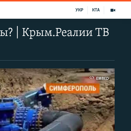
УКР
КТА
ды? | Крым.Реалии ТВ
EMBED