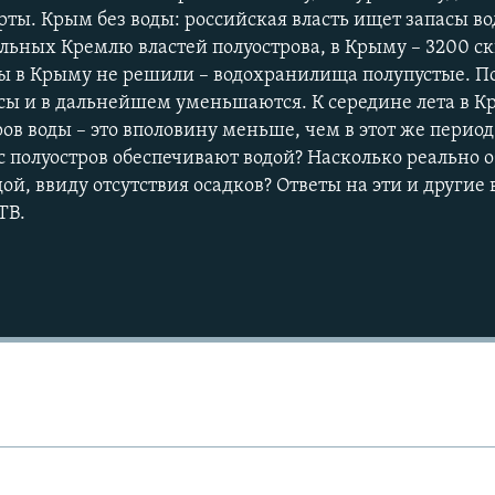
ты. Крым без воды: российская власть ищет запасы во
ьных Кремлю властей полуострова, в Крыму – 3200 с
ды в Крыму не решили – водохранилища полупустые. 
сы и в дальнейшем уменьшаются. К середине лета в К
в воды – это вполовину меньше, чем в этот же период
с полуостров обеспечивают водой? Насколько реально 
й, ввиду отсутствия осадков? Ответы на эти и другие
Auto
240p
360p
ТВ.
720p
1080p